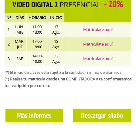
- 20%
VIDEO DIGITAL 2
PRESENCIAL
Nº
DÍAS
HORARIO
INICIO
LUN-
11:00-
17
1
Matricúlate aquí
MIE
13:00
Ago.
MAR-
17:00-
18
2
Matricúlate aquí
JUE
19:00
Ago.
14:00-
22
3
SAB
Matricúlate aquí
18:00
Ago.
(*) El inicio de clases está sujeto a la cantidad mínima de alumnos.
(*) Realiza tu matrícula desde una COMPUTADORA y te confirmaremos
tu inscripción por correo.
Más informes
Descargar sílabo